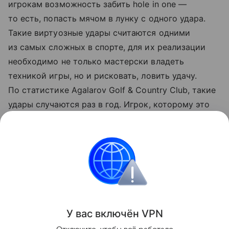
игрокам возможность забить hole in one —
то есть, попасть мячом в лунку с одного удара.
Такие виртуозные удары считаются одними
из самых сложных в спорте, для их реализации
необходимо не только мастерски владеть
техникой игры, но и рисковать, ловить удачу.
По статистике Agalarov Golf & Country Club, такие
удары случаются раз в год. Игрок, которому это
удается, традиционно получает ценный приз.
В этом году одной из составляющих выигрыша
станет длительный тест-драйв флагмана
модельной линейки — большого кроссовера
Exeed VX.
Автобизнес
У вас включ
ён
V
P
N