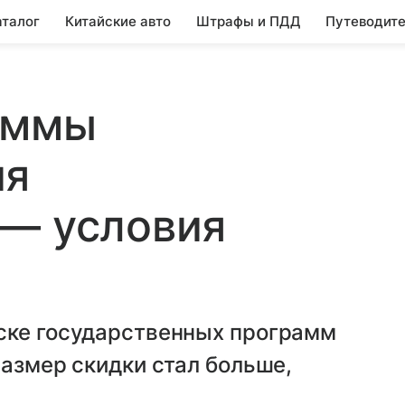
аталог
Китайские авто
Штрафы и ПДД
Путеводите
аммы
ия
 — условия
ске государственных программ
размер скидки стал больше,