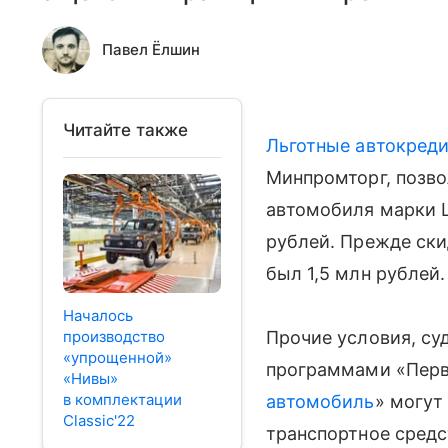
Павел Ёлшин
Читайте также
Льготные автокред
Минпромторг, позво
автомобиля марки L
рублей. Прежде ски
был 1,5 млн рублей.
Началось
производство
Прочие условия, су
«упрощенной»
программами «Перв
«Нивы»
в комплектации
автомобиль
» могут
Classic'22
транспортное средс