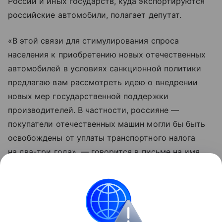
России и иных государств, куда экспортируются
российские автомобили, полагает депутат.
«В этой связи для стимулирования спроса
населения к приобретению новых отечественных
автомобилей в условиях санкционной политики
предлагаю вам рассмотреть идею о внедрении
новых мер государственной поддержки
производителей. В частности, россияне —
покупатели отечественных машин могли бы быть
освобождены от уплаты транспортного налога
на два-три года», — говорится в письме на имя
министра промышленности и торговли Дениса
Мантурова.
Контент недоступен