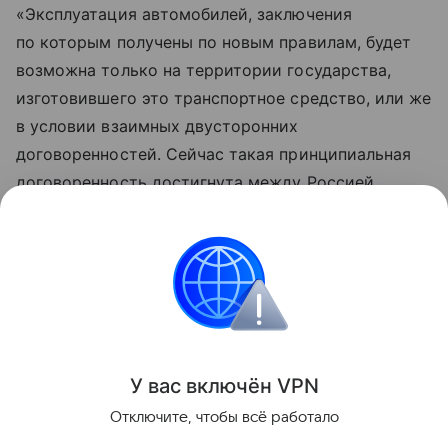
«Эксплуатация автомобилей, заключения
по которым получены по новым правилам, будет
возможна только на территории государства,
изготовившего это транспортное средство, или же
в условии взаимных двусторонних
договоренностей. Сейчас такая принципиальная
договоренность достигнута между Россией
и Белоруссией», — сообщил Росстандарт (цитата
по Autonews).
Контент недоступен
Автопром России
Российские
Ситуация-20
У вас включ
ён
V
P
N
Отключите, чтобы всё работало
Поделиться