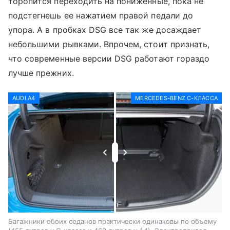
торопится переходить на пониженные, пока не
подстегнешь ее нажатием правой педали до
упора. А в пробках DSG все так же досаждает
небольшими рывками. Впрочем, стоит признать,
что современные версии DSG работают гораздо
лучше прежних.
AUDI A4
MERCEDES-BENZ C-КЛАССА
Багажники обоих седанов практически одинаковы по объему