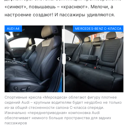
«синеют», повышаешь – «краснеют». Мелочи, а
настроение создают! И пассажиры удивляются.
AUDI A4
MERCEDES-BENZ C-КЛАССА
Спортивные кресла «Мерседеса» облегают фигуру плотнее
сидений Audi – крупным водителям будет неудобно не только
из-за общей стесненности салона С-класса спереди.
Изначально «переднеприводная» компоновка Audi
обеспечивает немного больше пространства для задних
пассажиров