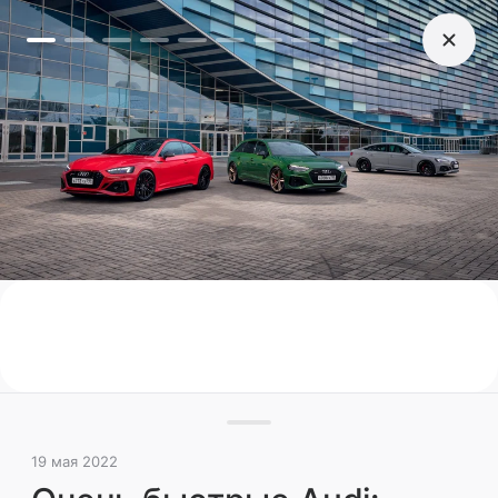
19 мая 2022
Очень быстрые Audi: тест-
драйв Audi RS 4 и RS 5
Спорт или практичность: чего больше в
спортивных моделях Audi?
Тест-драйв
Поделиться
19 мая 2022