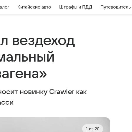
алог
Китайские авто
Штрафы и ПДД
Путеводитель
л вездеход
емальный
вагена»
осит новинку Crawler как
асси
1
из
20