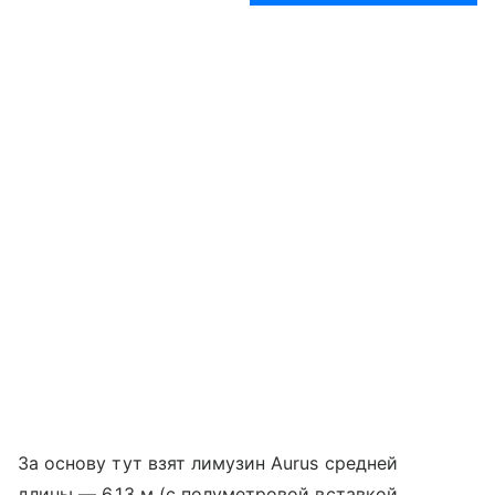
За основу тут взят лимузин Aurus средней
длины — 6,13 м (с полуметровой вставкой