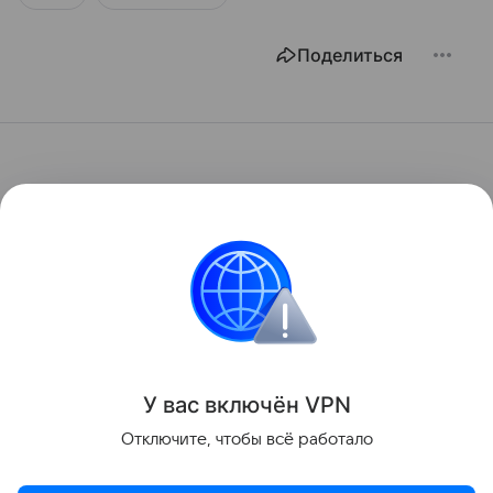
Поделиться
У вас включ
ён
V
P
N
Отключите, чтобы всё работало