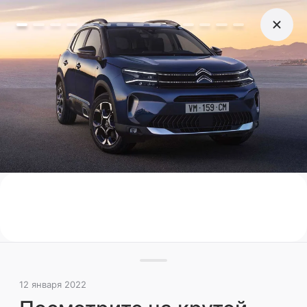
12 января 2022
Посмотрите на крутой
рестайлинг Citroen C5
Aircross 2022 года (фото)
Французский кроссовер лишился своих
характерных дизайнерских черт —
разделенных «двухэтажных» фар и ярких
трапециевидных воздухозаборников в
бампере
Новинки
Иномарки
12 января 2022
Поделиться