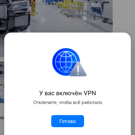
6
фотографий
У вас включ
ён
V
P
N
Отключите, чтобы всё работало
омпания в России ранее
Готово