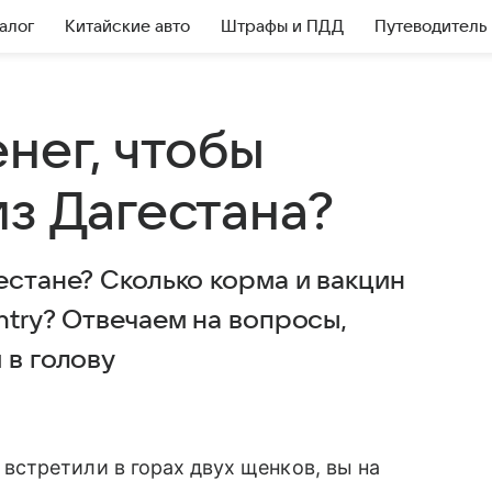
алог
Китайские авто
Штрафы и ПДД
Путеводитель
нег, чтобы
з Дагестана?
естане? Сколько корма и вакцин
ntry? Отвечаем на вопросы,
 в голову
 встретили в горах двух щенков, вы на