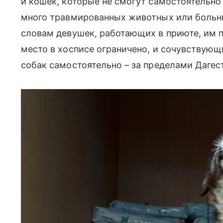
и кошек, которые не смогут самостоятельно
много травмированных животных или больн
словам девушек, работающих в приюте, им п
место в хосписе ограничено, и сочувствую
собак самостоятельно – за пределами Дагес