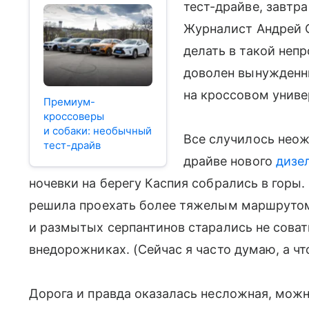
тест-драйве, завтр
Журналист Андрей С
делать в такой непр
доволен вынужденн
на кроссовом униве
Премиум-
кроссоверы
и собаки: необычный
Все случилось неож
тест-драйв
драйве нового
дизел
ночевки на берегу Каспия собрались в горы. 
решила проехать более тяжелым маршрутом,
и размытых серпантинов старались не сова
внедорожниках. (Сейчас я часто думаю, а чт
Дорога и правда оказалась несложная, можн