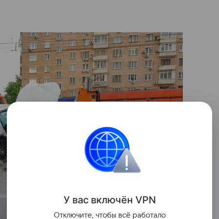
У вас включ
ён
V
P
N
Отключите, чтобы всё работало