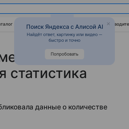
аталог
Китайские авто
Штрафы и ПДД
Путеводите
Поиск Яндекса с Алисой AI
Найдёт ответ, картинку или видео —
быстро и точно
 меньше пить
Попробовать
я статистика
бликовала данные о количестве