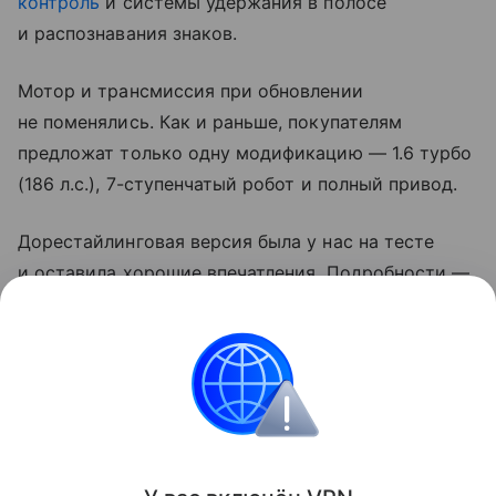
контроль
и системы удержания в полосе
и распознавания знаков.
Мотор и трансмиссия при обновлении
не поменялись. Как и раньше, покупателям
предложат только одну модификацию — 1.6 турбо
(186 л.с.), 7-ступенчатый робот и полный привод.
Дорестайлинговая версия была у нас на тесте
и оставила хорошие впечатления. Подробности —
в материале
«
Новый CheryExeed TXL: тест-драйв
китайского премиума
»
.
Контент недоступен
Иномарки