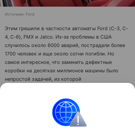
Источник:
Ford
Этим грешили в частности автоматы Ford (C-3, C-
4, C-6), FMX и Jatco. Из-за проблемы в США
случилось около 6000 аварий, пострадали более
1700 человек и еще около сотни погибли. Но
самое интересное, что заменить дефектные
коробки на десятках миллионов машины было
непростой задачей, из которой
автопроизводитель решил выйти с минимальными
потерями. Он ограничился рассылкой их
владельцам уведомлений о том, чтобы те не
забывали ставить машину на ручник и
соответствующими наклейками об этом.