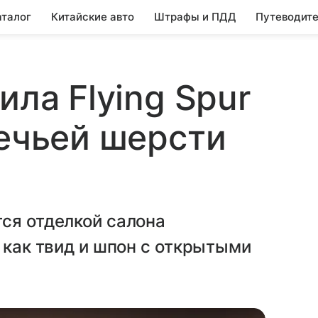
аталог
Китайские авто
Штрафы и ПДД
Путеводите
ила Flying Spur
вечьей шерсти
ся отделкой салона
 как твид и шпон с открытыми