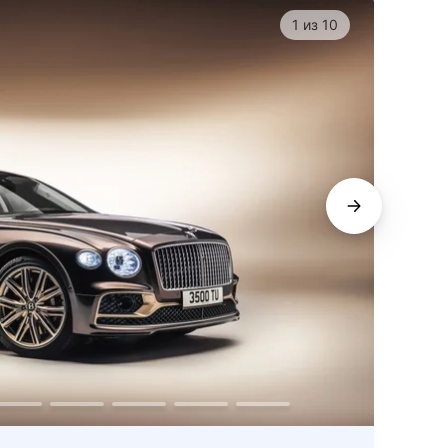
1
из
10