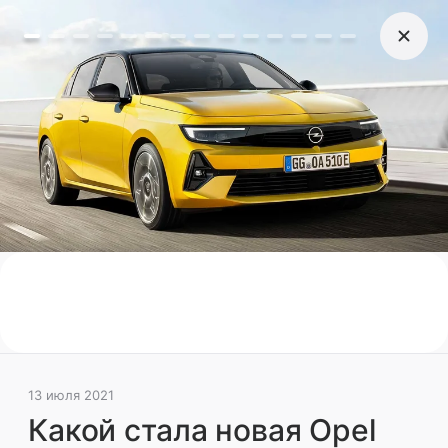
13 июля 2021
Какой стала новая Opel
Astra: ждем ее в России
Возвращение хэтчбека может случиться уже
в следующем году
Новинки
Техника
Поделиться
13 июля 2021
Какой стала новая Opel