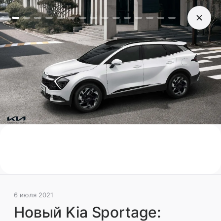
6 июля 2021
Новый Kia Sportage:
состоялась премьера
пятого поколения модели
Корейская компания опубликовала первые
фото и подробности о новом кроссовере
Новинки
Автомобили будущего
Новинки Ро
Поделиться
6 июля 2021
Новый Kia Sportage: