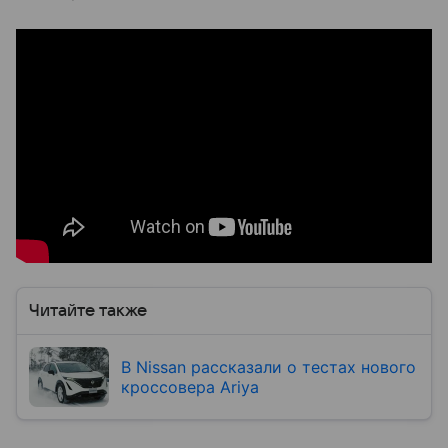
Читайте также
В Nissan рассказали о тестах нового
кроссовера Ariya