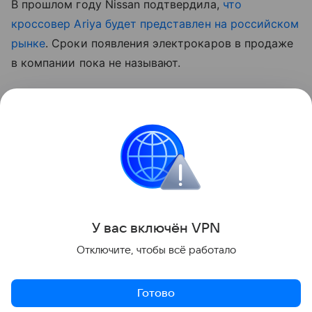
В прошлом году Nissan подтвердила,
что
кроссовер Ariya будет представлен на российском
рынке
. Сроки появления электрокаров в продаже
в компании пока не называют.
Ранее японская компания объявила
о старте
продаж в России моделей Qashqai и X-Trail
с
системами автономного вождения первого уровня
и интерактивной связью с автомобилем через
мобильное приложение.
Новинки
Электромобили
У вас включ
ён
V
P
N
Отключите, чтобы всё работало
Поделиться
Готово