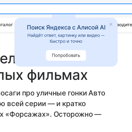
аталог
Китайские авто
Штрафы и ПДД
Путеводите
Поиск Яндекса с Алисой AI
Найдёт ответ, картинку или видео —
быстро и точно
л в кино:
Попробовать
шлых фильмах
осаги про уличные гонки Авто
ю всей серии — и кратко
ых «Форсажах». Осторожно —