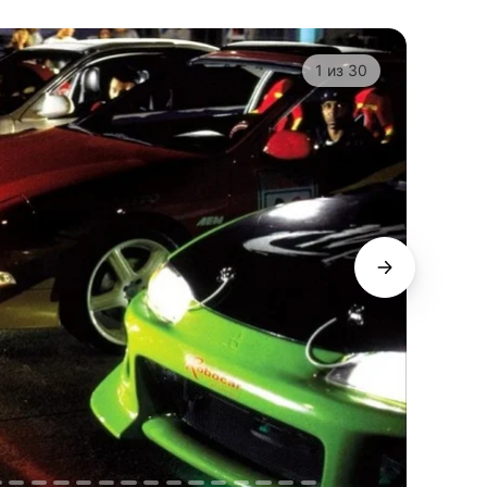
1
из
30