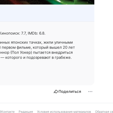
нопоиск: 7.7, IMDb: 6.8.
О
п
анных японских тачках, жили уличными
о
В первом фильме, который вышел 20 лет
с
ннор (Пол Уокер) пытается внедриться
м
 — которого и подозревают в грабеже.
Поделиться
ВКонтакте
Редакция
Условия использования материалов
Обратная с