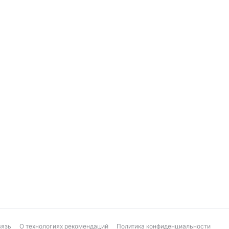
’Коннор привязывается к Доминику и влюбляется в его сест
онимает, что больше не может работать по обе стороны, и р
дного из членов банды после перестрелки. Торетто устраив
 легендарной сценой аварии с поездом, после чего Брайан о
ашины и помогает скрыться от правосудия.
вязь
О технологиях рекомендаций
Политика конфиденциальности