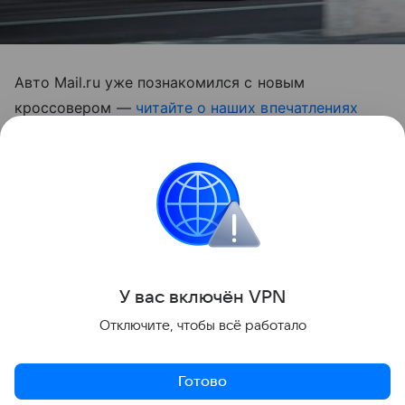
Авто Mail.ru уже познакомился с новым
кроссовером —
читайте о наших впечатлениях
здесь.
Volkswagen Polo пережил смену типа кузова —
теперь это лифтбэк. Станет ли он ещё популярнее?
Авто Mail.ru провел тест-драйв «Поло».
Новинки
Новинки России
Авторынок Росси
У вас включ
ён
V
P
N
Отключите, чтобы всё работало
Поделиться
Готово