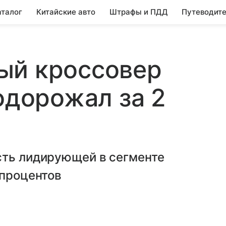
аталог
Китайские авто
Штрафы и ПДД
Путеводите
ый кроссовер
одорожал за 2
сть лидирующей в сегменте
 процентов