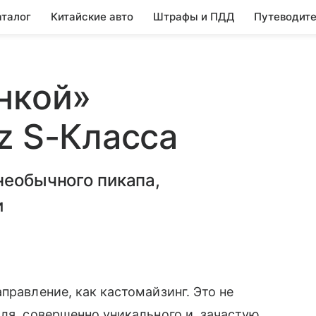
аталог
Китайские авто
Штрафы и ПДД
Путеводите
нкой»
z S-Класса
необычного пикапа,
и
правление, как кастомайзинг. Это не
ля, совершенно уникального и, зачастую,