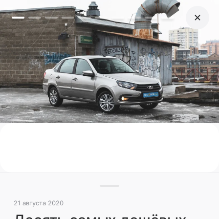
21 августа 2020
Десять самых дешёвых
новых машин с автоматом
В 2020 году без 500 тысяч к двухпедальным
версиям уже не подступиться. И наш
прежний рейтинг заметно изменился –
некоторые модели успели обновиться, более
свежие кроссоверы Chery его покинули,
вывалившись за миллион
Рынок России
Автопром России
Рынок
21 августа 2020
Поделиться