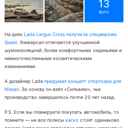
13
фото
На днях
Lada Largus Cross получила спецверсию
Quest
. Универсал отличается улучшенной
шумоизоляцией, более комфортными сиденьями и
немногочисленными косметическими
изменениями.
А дизайнер Lada
придумал концепт спорткара для
Nissan
. За основу он взял «Сильвию», чье
производство завершилось почти 20 лет назад.
P.S. Если вы планируете покупать автомобиль, то
помните — не все полисы
каско
стоят одинаково
дорого (хотя такие страховки априори недешевы).