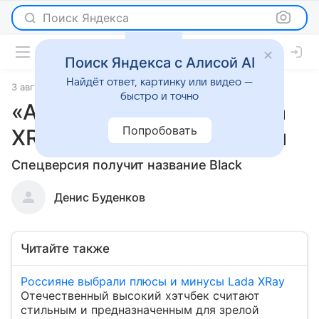
Поиск Яндекса
Поиск Яндекса с Алисой AI
Найдёт ответ, картинку или видео —
3 августа 2020
Новости
быстро и точно
«АвтоВАЗ» выпустит Lada
Попробовать
XRay Cross для молодежи
Спецверсия получит название Black
Денис Буденков
Читайте также
Россияне выбрали плюсы и минусы Lada XRay
Отечественный высокий хэтчбек считают
стильным и предназначенным для зрелой