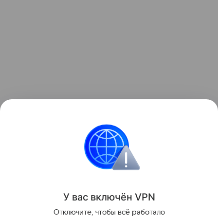
Контент недоступен
Автопром России
Авторынок России
У вас включ
ён
V
P
N
Отключите, чтобы всё работало