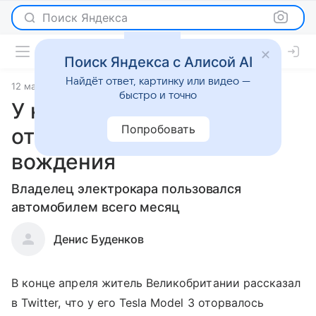
Поиск Яндекса
Поиск Яндекса с Алисой AI
Найдёт ответ, картинку или видео —
12 мая 2020
Новости
быстро и точно
У новой Tesla Model 3
Попробовать
отвалился руль во время
вождения
Владелец электрокара пользовался
автомобилем всего месяц
Денис Буденков
В конце апреля житель Великобритании рассказал
в Twitter, что у его Tesla Model 3 оторвалось