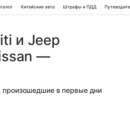
аталог
Китайские авто
Штрафы и ПДД
Путеводите
ti и Jeep
issan —
, произошедшие в первые дни