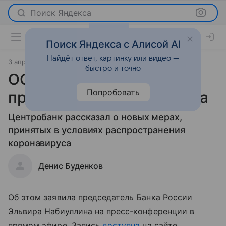
Поиск Яндекса
Поиск Яндекса с Алисой AI
Найдёт ответ, картинку или видео —
3 апреля 2020
Новости
быстро и точно
ОСАГО разрешили
Попробовать
продавать без техосмотра
Центробанк рассказал о новых мерах,
принятых в условиях распространения
коронавируса
Денис Буденков
Об этом заявила председатель Банка России
Эльвира Набиуллина на пресс-конференции в
прямом эфире. Запись
доступна
на сайте