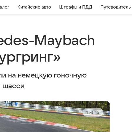
алог
Китайские авто
Штрафы и ПДД
Путеводитель
edes-Maybach
ургринг»
ли на немецкую гоночную
и шасси
1
из
13