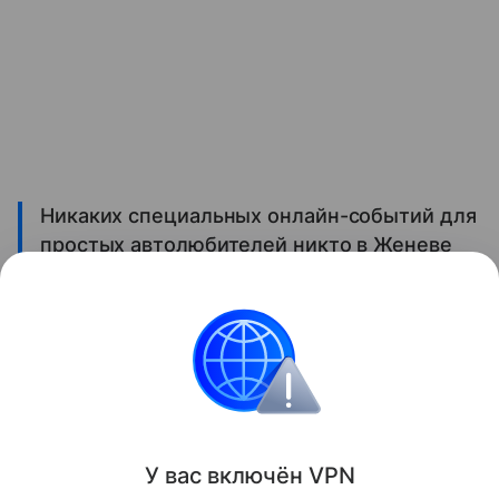
Никаких специальных онлайн-событий для
простых автолюбителей никто в Женеве
не придумал.
Значит ли это, что мотор-шоу нужны только
журналистам? А вы как думаете? Делитесь
мнением в комментариях!
Автопром
Коронавирус
Женева 2020
У вас включ
ён
V
P
N