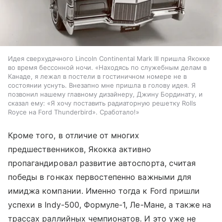
Идея сверхудачного Lincoln Continental Mark III пришла Якокке
во время бессонной ночи. «Находясь по служебным делам в
Канаде, я лежал в постели в гостиничном номере не в
состоянии уснуть. Внезапно мне пришла в голову идея. Я
позвонил нашему главному дизайнеру, Джину Бординату, и
сказал ему: «Я хочу поставить радиаторную решетку Rolls
Royce на Ford Thunderbird». Сработало!»
Кроме того, в отличие от многих
предшественников, Якокка активно
пропагандировал развитие автоспорта, считая
победы в гонках первостепенно важными для
имиджа компании. Именно тогда к Ford пришли
успехи в Indy-500, Формуле-1, Ле-Мане, а также на
трассах раллийных чемпионатов. И это уже не