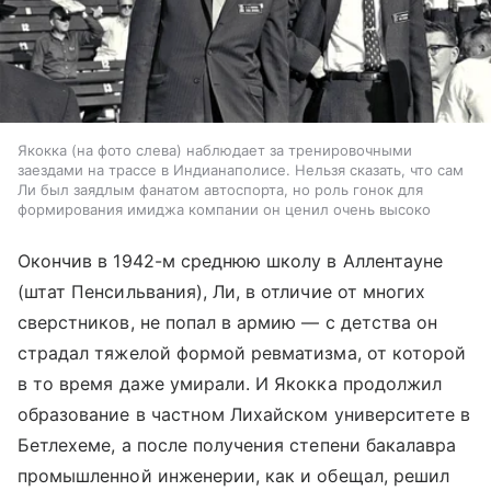
Якокка (на фото слева) наблюдает за тренировочными
заездами на трассе в Индианаполисе. Нельзя сказать, что сам
Ли был заядлым фанатом автоспорта, но роль гонок для
формирования имиджа компании он ценил очень высоко
Окончив в 1942-м среднюю школу в Аллентауне
(штат Пенсильвания), Ли, в отличие от многих
сверстников, не попал в армию — с детства он
страдал тяжелой формой ревматизма, от которой
в то время даже умирали. И Якокка продолжил
образование в частном Лихайском университете в
Бетлехеме, а после получения степени бакалавра
промышленной инженерии, как и обещал, решил