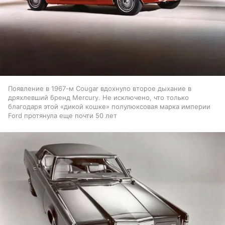
Появление в 1967-м Cougar вдохнуло второе дыхание в
дряхлевший бренд Mercury. Не исключено, что только
благодаря этой «дикой кошке» полулюксовая марка империи
Ford протянула еще почти 50 лет