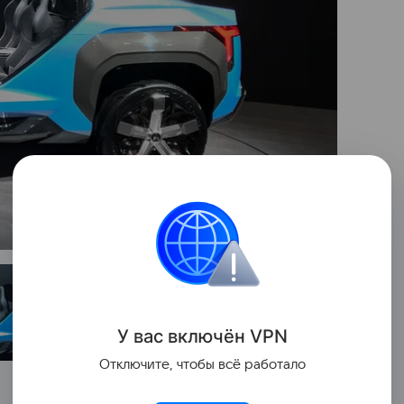
7
У вас включ
ён
V
P
N
Отключите, чтобы всё работало