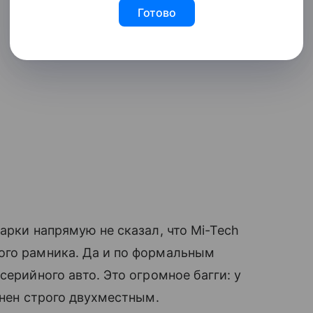
Готово
арки напрямую не сказал, что Mi-Tech
ого рамника. Да и по формальным
серийного авто. Это огромное багги: у
лнен строго двухместным.