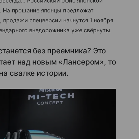
авсегда... Российский офис японской
ro. На прощание японцы предложат
 продажи спецверсии начнутся 1 ноября
гендарного внедорожника уже свёрнуты.
станется без преемника? Это
ботает над новым «Лансером», то
на свалке истории.