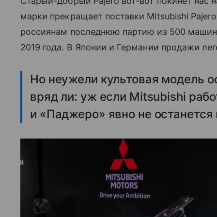
Старый-добрый Pajero вот-вот покинет нас н
марки прекращает поставки Mitsubishi Paje
россиянам последнюю партию из 500 машин,
2019 года. В Японии и Германии продажи ле
Но неужели культовая модель о
вряд ли: уж если Mitsubishi ра
и «Паджеро» явно не останется 