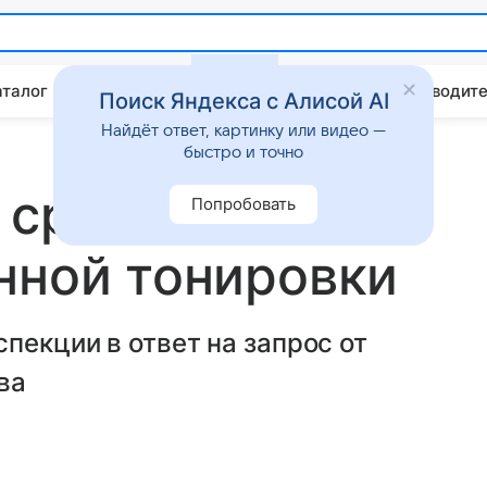
аталог
Китайские авто
Штрафы и ПДД
Путеводите
Поиск Яндекса с Алисой AI
Найдёт ответ, картинку или видео —
быстро и точно
 сроки для
Попробовать
нной тонировки
пекции в ответ на запрос от
ва