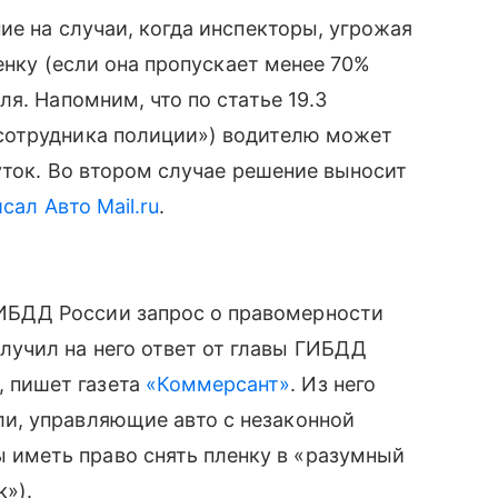
ие на случаи, когда инспекторы, угрожая
ленку (если она пропускает менее 70%
я. Напомним, что по статье 19.3
сотрудника полиции») водителю может
уток. Во втором случае решение выносит
исал Авто Mail.ru
.
ГИБДД России запрос о правомерности
олучил на него ответ от главы ГИБДД
 пишет газета
«Коммерсант»
. Из него
ели, управляющие авто с незаконной
 иметь право снять пленку в «разумный
к»).