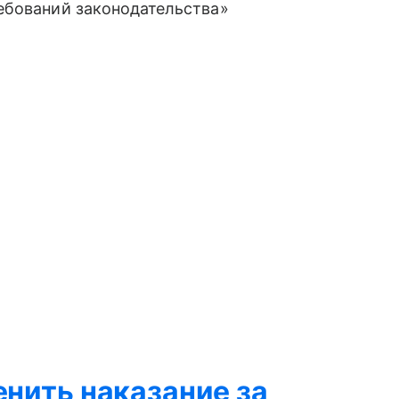
ебований законодательства»
енить наказание за