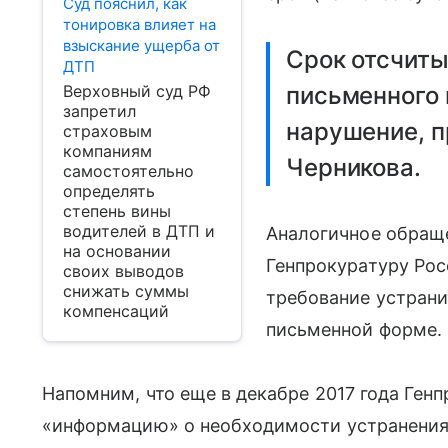
Суд пояснил, как
тонировка влияет на
взыскание ущерба от
Срок отсчиты
ДТП
Верховный суд РФ
письменного 
запретил
нарушение, п
страховым
компаниям
Черникова.
самостоятельно
определять
степень вины
водителей в ДТП и
Аналогичное обраще
на основании
Генпрокуратуру Рос
своих выводов
снижать суммы
требование устрани
компенсаций
письменной форме.
Напомним, что еще в декабре 2017 года Ген
«информацию» о необходимости устранения