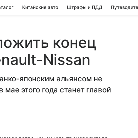
аталог
Китайские авто
Штрафы и ПДД
Путеводите
оложить конец
nault-Nissan
анко-японским альянсом не
 мае этого года станет главой