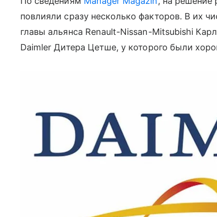
По сведениям
Manager Magazin
, на решение
повлияли сразу несколько факторов. В их ч
главы альянса Renault-Nissan-Mitsubishi Карл
Daimler Дитера Цетше, у которого были хор