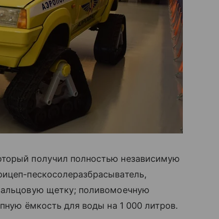
оторый получил полностью независимую
рицеп-пескосолеразбрасыватель,
 вальцовую щетку; поливомоечную
пную ёмкость для воды на 1 000 литров.