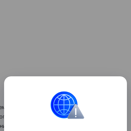
ем Peugeot X4D-9S, гидроусилителем
опускания рабочих органов и
нительного уборочного оборудования. С