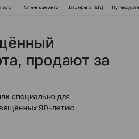
аталог
Китайские авто
Штрафы и ПДД
Путеводите
ящённый
та, продают за
ли специально для
свящённых 90-летию