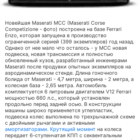
Новейшая Maserati MCC (Maserati Corse
Competizione - фото) построена на базе Ferrari
Enzo, которая запущена в производство
ограниченной серией (399 экземпляров) год назад.
Однако от нее мало что осталось - у MCC новая
подвеска, новая трансмиссия и полностью
обновленный кузов, разработанный инженерами
Maserati после продувки опытных экземпляров на
аэродинамическом стенде. Длина гоночного
болида от Maserati - 4,7 метра, ширина - 2 метра, а
колесная база - 2,65 метра. Автомобиль
комплектуется 6 литровым двигателем V12 Ferrari
мощностью 660 л.с., который установлен
продольно перед задней осью. В конструкции
машины широко применяется углепластик,
подвеска колес выполнена по трехрычажной схеме
с двойными рычагами и активными
амортизаторами
.
Крутящий момент
на колеса
передает 6-ступенчатая КПП с секвентальным