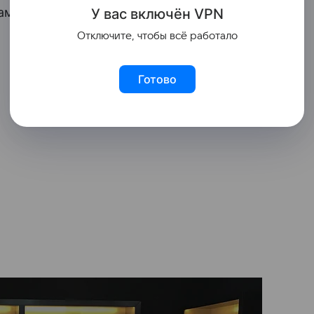
намиками.
У вас включ
ён
V
P
N
Отключите, чтобы всё работало
Готово