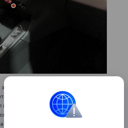
ых экспериментов — наружные дверные
етали вроде антенны и мелкой фурнитуры
ел максимально гладко и лаконично.
более чем серийный! В салоне заявлены
 с инновационной набивкой, отличная