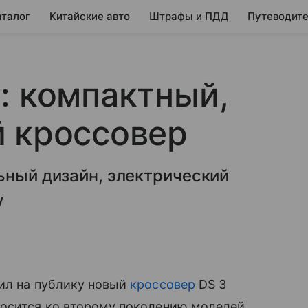
аталог
Китайские авто
Штрафы и ПДД
Путеводите
: компактный,
й кроссовер
ьный дизайн, электрический
у
тил на публику новый
кроссовер
DS 3
носится ко второму поколению моделей