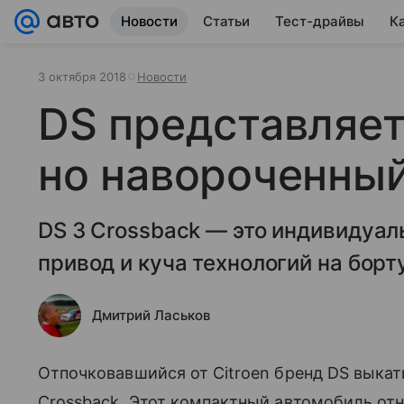
Новости
Статьи
Тест-драйвы
К
3 октября 2018
Новости
DS представляет
но навороченны
DS 3 Crossback — это индивидуал
привод и куча технологий на борт
Дмитрий Ласьков
Отпочковавшийся от Citroen бренд DS выка
Crossback. Этот компактный автомобиль от