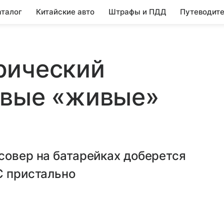
аталог
Китайские авто
Штрафы и ПДД
Путеводите
рический
рвые «живые»
совер на батарейках доберется
C пристально