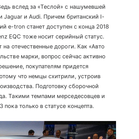
Ведь вслед за «Теслой» с нашумевшей
 Jaguar и Audi. Причем британский I-
ий e-tron станет доступен с конца 2018
nz EQC тоже носит серийный статус.
т на отечественные дороги. Как «Авто
ельстве марки, вопрос сейчас активно
решение, покупателям придется
отому что немцы схитрили, устроив
роизводства. Подготовку сборочной
ода. Такими темпами мерседесовцев и
3 пока только в статусе концепта.