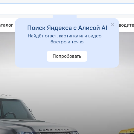
аталог
Китайские авто
Штрафы и ПДД
Путеводите
Поиск Яндекса с Алисой AI
Найдёт ответ, картинку или видео —
быстро и точно
Попробовать