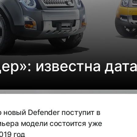
р»: известна дат
о новый Defender поступит в
мьера модели состоится уже
019 год