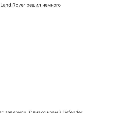
 Land Rover решил немного
ас заверили. Однако новый Defender