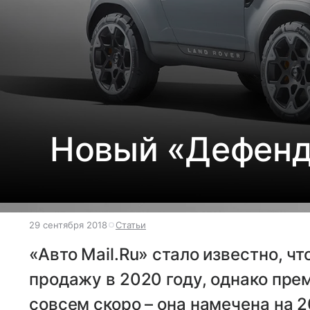
Новый «Дефенде
29 сентября 2018
Статьи
«Авто Mail.Ru» стало известно, чт
продажу в 2020 году, однако пре
совсем скоро – она намечена на 2