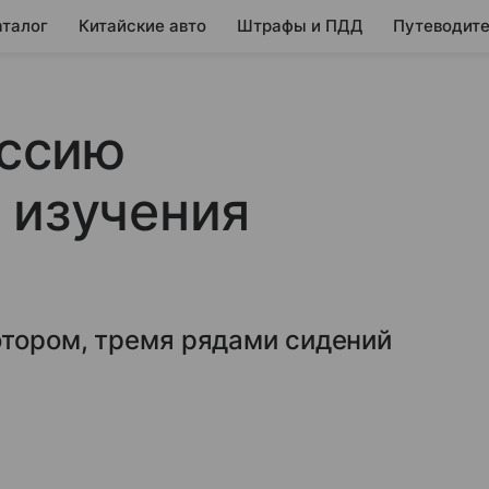
аталог
Китайские авто
Штрафы и ПДД
Путеводите
оссию
 изучения
отором, тремя рядами сидений