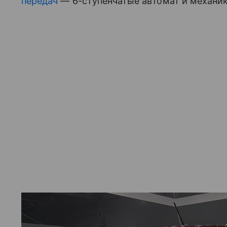
передач
— 6-ступенчатые автомат и механик