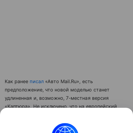
Как ранее
писал
«Авто Mail.Ru», есть
предположение, что новой моделью станет
удлиненная и, возможно, 7-местная версия
«Каптюра». Не исключено, что на европейский
рынок модель может выйти под названием Grand
Captur. Другой информации о новой модели пока
нет.