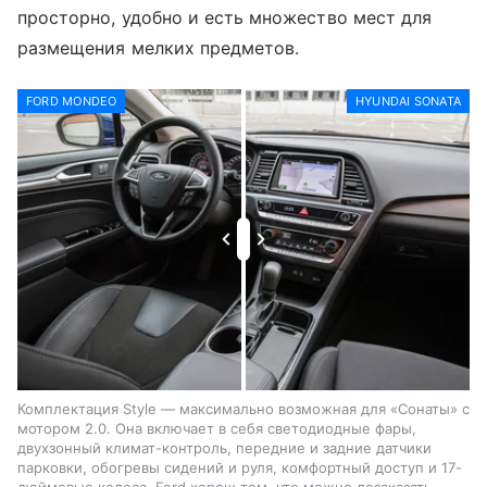
просторно, удобно и есть множество мест для
размещения мелких предметов.
FORD MONDEO
HYUNDAI SONATA
Комплектация Style — максимально возможная для «Сонаты» с
мотором 2.0. Она включает в себя светодиодные фары,
двухзонный климат-контроль, передние и задние датчики
парковки, обогревы сидений и руля, комфортный доступ и 17-
дюймовые колеса. Ford хорош тем, что можно дозаказать