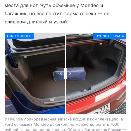
места для ног. Чуть объемнее у Mondeo и
багажник, но всё портит форма отсека — он
слишком длинный и узкий.
FORD MONDEO
HYUNDAI SONATA
У Hyundai полноразмерная запаска входит в комплектацию, а
Ford оснащает Mondeo докаткой, но можно доплатить 7000
рублей за полноценное колесо. Объемы багажников близки —