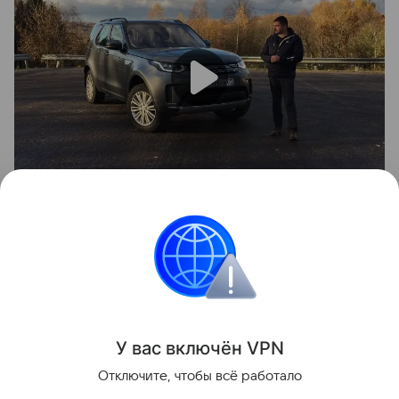
Тест-драйв
Видео тест-драйвы
У вас включ
ён
V
P
N
Отключите, чтобы всё работало
Поделиться