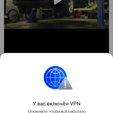
Благодарим сотрудников техцентра
Mymazdaservice за техническую консультацию и
помощь в организации видеосъемок.
Секонд-хенд
Иномарки
У вас включ
ён
V
P
N
Отключите, чтобы всё работало