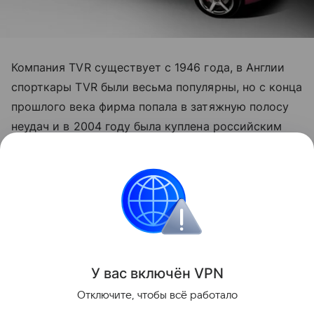
Компания TVR существует с 1946 года, в Англии
спорткары TVR были весьма популярны, но с конца
прошлого века фирма попала в затяжную полосу
неудач и в 2004 году была куплена российским
бизнесменом Николаем Смоленским. Но ему так и
не удалось реанимировать TVR, и вскоре он
избавился от этого убыточного актива. Теперь
англичане надеются, что в истории компании
начинается новая эра и в недалеком будущем TVR
станет таким же успешным автопроизводителем,
как в свои лучшие годы.
У вас включ
ён
V
P
N
Отключите, чтобы всё работало
Поделиться