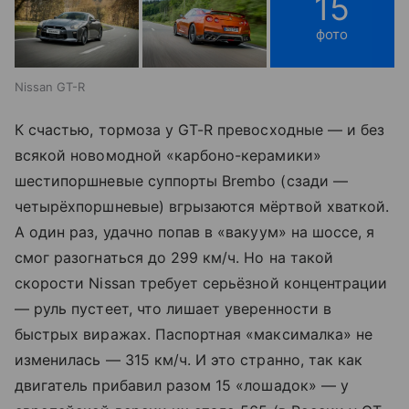
15
фото
Nissan GT-R
К счастью, тормоза у GT-R превосходные — и без
всякой новомодной «карбоно-керамики»
шестипоршневые суппорты Brembo (сзади —
четырёхпоршневые) вгрызаются мёртвой хваткой.
А один раз, удачно попав в «вакуум» на шоссе, я
смог разогнаться до 299 км/ч. Но на такой
скорости Nissan требует серьёзной концентрации
— руль пустеет, что лишает уверенности в
быстрых виражах. Паспортная «максималка» не
изменилась — 315 км/ч. И это странно, так как
двигатель прибавил разом 15 «лошадок» — у