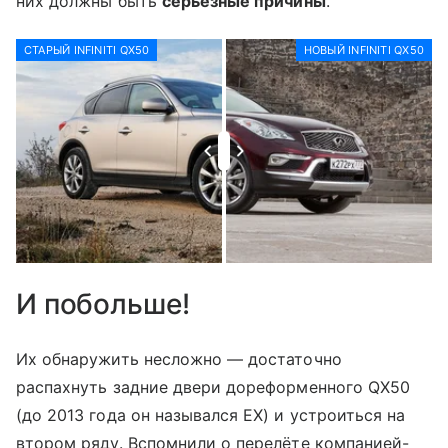
них должны быть
серьёзные причины
.
СТАРЫЙ INFINITI QX50
НОВЫЙ INFINITI QX50
И побольше!
Их обнаружить несложно — достаточно
распахнуть задние двери дореформенного QX50
(до 2013 года он назывался EX) и устроиться на
втором ряду. Вспомнили о перелёте компанией-