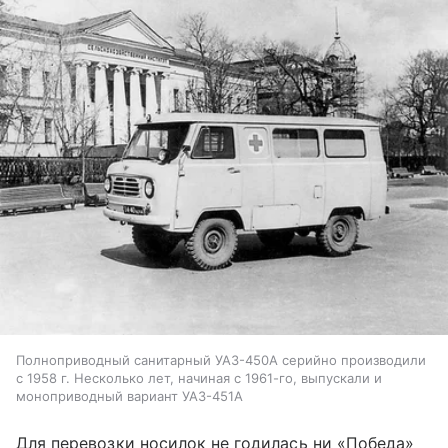
Полноприводный санитарный УАЗ-450А серийно производили
с 1958 г. Несколько лет, начиная с 1961-го, выпускали и
моноприводный вариант УАЗ-451А
Для перевозки носилок не годилась ни «Победа»