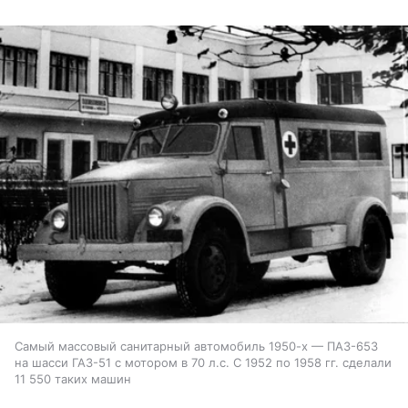
Самый массовый санитарный автомобиль 1950-х — ПАЗ-653
на шасси ГАЗ-51 с мотором в 70 л.с. С 1952 по 1958 гг. сделали
11 550 таких машин