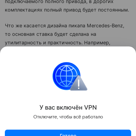
подключаемого полного привода, в дорогих
комплектациях полный привод будет постоянным.
Что же касается дизайна пикапа Mercedes-Benz,
то основная ставка будет сделана на
утилитарность и практичность. Например,
автомобиль получит пластиковые накладки,
защищающие кузов. А вот в интерьере новая
модель будет похожа на Mercedes-Benz B-класса.
Цены на новинку будут начинаться с отметки
около 40 000 долларов США.
Будущее
У вас включ
ён
V
P
N
Отключите, чтобы всё работало
Поделиться
Готово